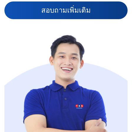
ส
อ
บ
ถ
า
ม
เ
พิ่
ม
เ
ติ
ม