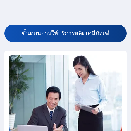
ขั้
น
ต
อ
น
ก
า
ร
ใ
ห้
บ
ริ
ก
า
ร
ผ
ลิ
ต
เ
ค
มี
ภั
ณ
ฑ์