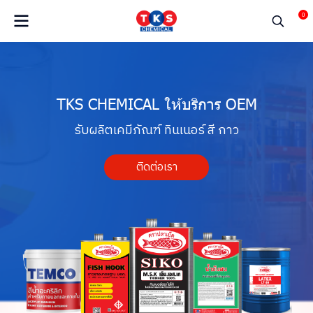
0
T
K
S
C
H
E
M
I
C
A
L
ใ
ห้
บ
ริ
ก
า
ร
O
E
M
รั
บ
ผ
ลิ
ต
เ
ค
มี
ภั
ณ
ฑ์
ทิ
น
เ
น
อ
ร์
สี
ก
า
ว
ติดต่อเรา