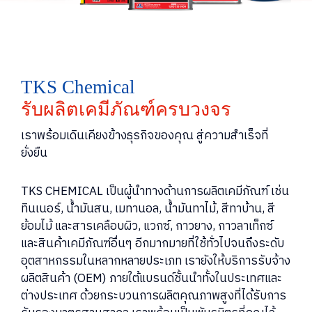
T
K
S
C
h
e
m
i
c
a
l
รั
บ
ผ
ลิ
ต
เ
ค
มี
ภั
ณ
ฑ์
ค
ร
บ
ว
ง
จ
ร
เราพร้อมเดินเคียงข้างธุรกิจของคุณ สู่ความสำเร็จที่
ยั่งยืน
TKS CHEMICAL เป็นผู้นำทางด้านการผลิตเคมีภัณฑ์ เช่น
ทินเนอร์, น้ำมันสน, เมทานอล, น้ำมันทาไม้, สีทาบ้าน, สี
ย้อมไม้ และสารเคลือบผิว, แวกซ์, กาวยาง, กาวลาเท็กซ์
และสินค้าเคมีภัณฑ์อื่นๆ อีกมากมายที่ใช้ทั่วไปจนถึงระดับ
อุตสาหกรรมในหลากหลายประเภท เรายังให้บริการรับจ้าง
ผลิตสินค้า (OEM) ภายใต้แบรนด์ชั้นนำทั้งในประเทศและ
ต่างประเทศ ด้วยกระบวนการผลิตคุณภาพสูงที่ได้รับการ