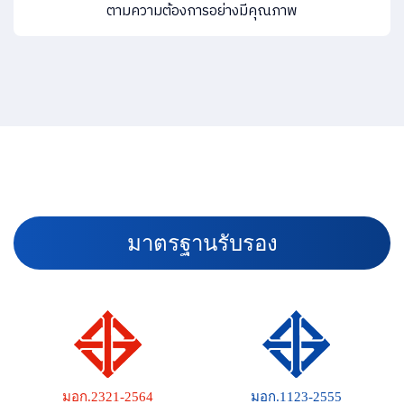
ตามความต้องการอย่างมีคุณภาพ
ม
า
ต
ร
ฐ
า
น
รั
บ
ร
อ
ง
มอก.2321-2564
มอก.1123-2555