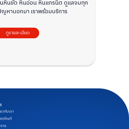
นหินขัด หินอ่อน หินแกรนิต ดูแลจบทุก
ุกปัญหาบอกมา เราพร้อมบริการ
ดูรายละเอียด
นู
ี่ยวกับเรา
ิตภัณฑ์
ิการ