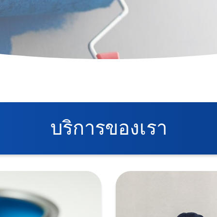
บ
ริ
ก
า
ร
ข
อ
ง
เ
ร
า