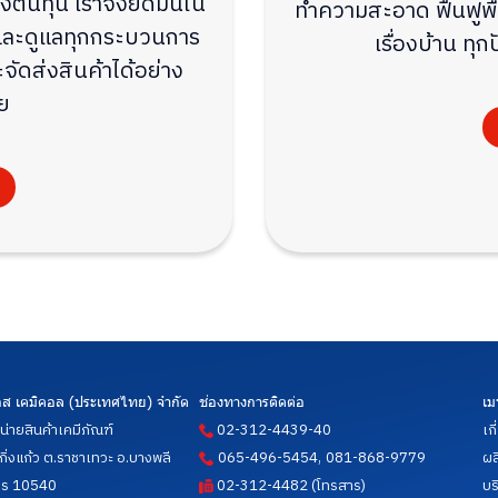
งต้นทุน เราจึงยึดมั่นใน
ทำความสะอาด ฟื้นฟูพื้
มอ และดูแลทุกกระบวนการ
เรื่องบ้าน ท
ัดส่งสินค้าได้อย่าง
ย
 เอส เคมิคอล (ประเทศไทย) จำกัด
ช่องทางการติดต่อ
เม
น่ายสินค้าเคมีภัณฑ์
02-312-4439-40
เก
,
.กิ่งแก้ว ต.ราชาเทวะ อ.บางพลี
065-496-5454
081-868-9779
ผล
าร 10540
02-312-4482 (โทรสาร)
บร