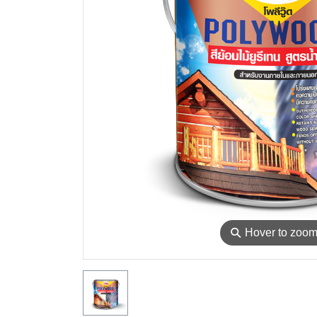
⚲
Hover to zoo