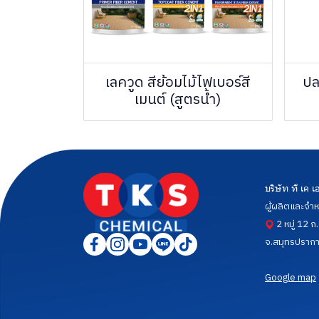
เลควูด สีย้อมไม้ไฟเบอร์สี
ปล
เมนต์ (สูตรน้ำ)
บริษัท ที เค
ผู้ผลิตและจำห
2 หมู่ 12 ถ
จ.สมุทรปราก
Google map