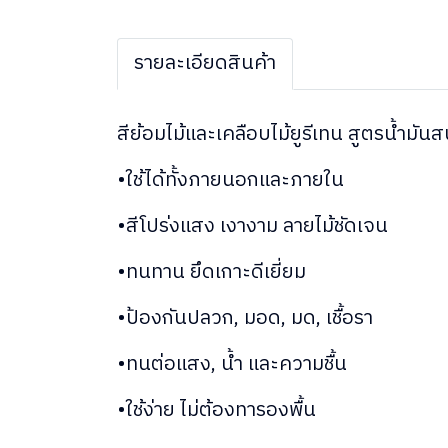
รายละเอียดสินค้า
สีย้อมไม้และเคลือบไม้ยูรีเทน สูตรน้ำมัน
•ใช้ได้ทั้งภายนอกและภายใน
•สีโปร่งแสง เงางาม ลายไม้ชัดเจน
•ทนทาน ยึดเกาะดีเยี่ยม
•ป้องกันปลวก, มอด, มด, เชื้อรา
•ทนต่อแสง, น้ำ และความชื้น
•ใช้ง่าย ไม่ต้องทารองพื้น