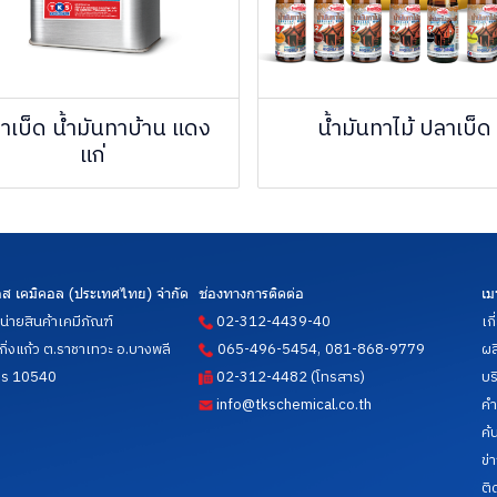
าเบ็ด น้ำมันทาบ้าน แดง
น้ำมันทาไม้ ปลาเบ็ด
แก่
 เอส เคมิคอล (ประเทศไทย) จำกัด
ช่องทางการติดต่อ
เม
น่ายสินค้าเคมีภัณฑ์
02-312-4439-40
เก
,
.กิ่งแก้ว ต.ราชาเทวะ อ.บางพลี
065-496-5454
081-868-9779
ผล
าร 10540
02-312-4482 (โทรสาร)
บร
info@tkschemical.co.th
คำ
ค้
ข่
ติ