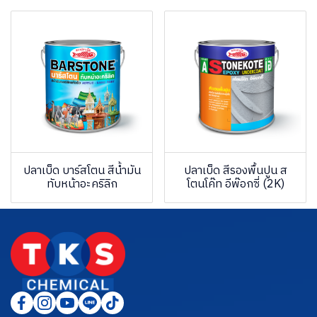
ปลาเบ็ด บาร์สโตน สีน้ำมัน
ปลาเบ็ด สีรองพื้นปูน ส
ทับหน้าอะคริลิก
โตนโค๊ท อีพ๊อกซี่ (2K)