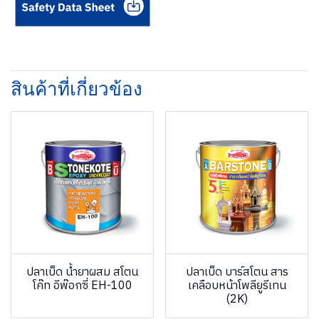
สินค้าที่เกี่ยวข้อง
ปลาเบ็ด น้ำยาผสม สโตน
ปลาเบ็ด บาร์สโตน สาร
โค๊ท อีพ๊อกซี่ EH-100
เคลือบหน้าโพลียูรีเทน
(2K)