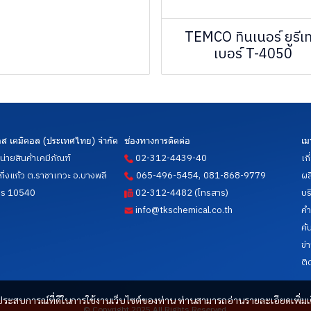
TEMCO ทินเนอร์ ยูรีเ
เบอร์ T-4050
 เอส เคมิคอล (ประเทศไทย) จำกัด
ช่องทางการติดต่อ
เม
น่ายสินค้าเคมีภัณฑ์
02-312-4439-40
เก
,
.กิ่งแก้ว ต.ราชาเทวะ อ.บางพลี
065-496-5454
081-868-9779
ผล
าร 10540
02-312-4482 (โทรสาร)
บร
info@tkschemical.co.th
คำ
ค้
ข่
ติ
และประสบการณ์ที่ดีในการใช้งานเว็บไซต์ของท่าน ท่านสามารถอ่านรายละเอียดเพิ่มเ
© Copyright 2025 All Rights Reserved.