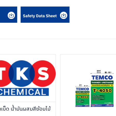
เบ็ด น้ำมันผสมสีย้อมไม้