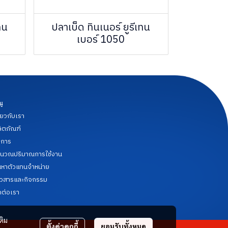
ทน
ปลาเบ็ด ทินเนอร์ ยูรีเทน
เบอร์ 1050
นู
ี่ยวกับเรา
ิตภัณฑ์
ิการ
นวณปริมาณการใช้งาน
นหาตัวแทนจำหน่าย
าวสารและกิจกรรม
ดต่อเรา
ติม
ตั้งค่าคุกกี้
ยอมรับทั้งหมด