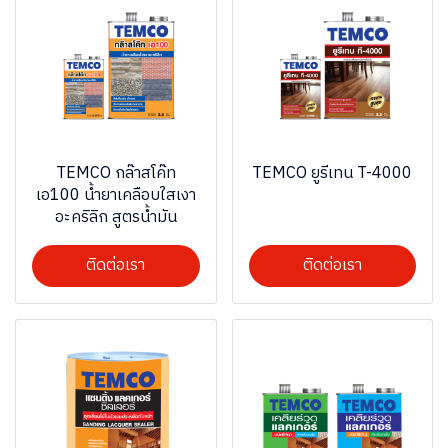
TEMCO กล๊าสโค๊ท
TEMCO ยูรีเทน T-4000
เอ100 น้ำยาเคลือบใสเงา
อะคริลิก สูตรน้ำมัน
ติดต่อเรา
ติดต่อเรา